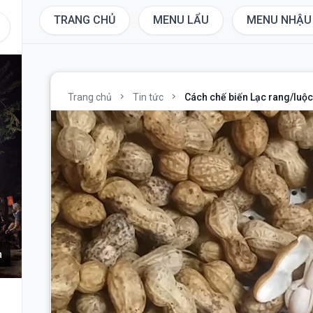
TRANG CHỦ
MENU LẨU
MENU NHẬU
chevron_right
chevron_right
Trang chủ
Tin tức
Cách chế biến Lạc rang/luộc
h