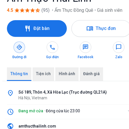
star
star
star
star
star_half
4.5
(95)
•
Ẩm Thực Đồng Quê
•
Giá sinh viên
restaurant
menu_book
Đặt bàn
Thực đơn
directions
call
chat
chat_bubble
Đường đi
Gọi điện
Facebook
Zalo
Thông tin
Tiện ích
Hình ảnh
Đánh giá
location_on
Số 189, Thôn 4, Xã Hòa Lạc (Trục đường QL21A)
Hà Nội, Vietnam
schedule
Đang mở cửa
· Đóng cửa lúc 23:00
expan
public
amthucthailinh.com