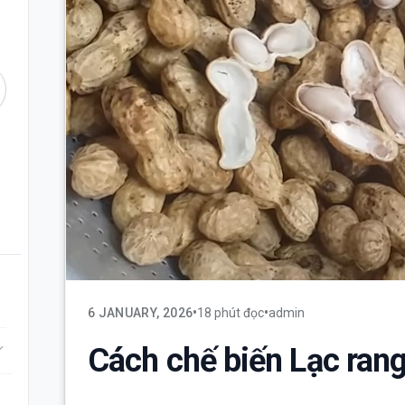
•
•
6 JANUARY, 2026
18 phút đọc
admin
d_more
Cách chế biến Lạc rang