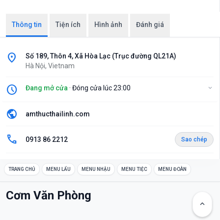
Thông tin
Tiện ích
Hình ảnh
Đánh giá
location_on
Số 189, Thôn 4, Xã Hòa Lạc (Trục đường QL21A)
Hà Nội, Vietnam
schedule
Đang mở cửa
· Đóng cửa lúc 23:00
expand_more
public
amthucthailinh.com
call
0913 86 2212
Sao chép
TRANG CHỦ
MENU LẨU
MENU NHẬU
MENU TIỆC
MENU ĐOÀN
Cơm Văn Phòng
keyboard_arrow_up