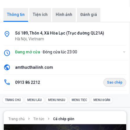
Thông tin
Tiện ích
Hình ảnh
Đánh giá
location_on
Số 189, Thôn 4, Xã Hòa Lạc (Trục đường QL21A)
Hà Nội, Vietnam
schedule
Đang mở cửa
· Đóng cửa lúc 23:00
expand_more
public
amthucthailinh.com
call
0913 86 2212
Sao chép
TRANG CHỦ
MENU LẨU
MENU NHẬU
MENU TIỆC
MENU ĐOÀN
chevron_right
chevron_right
Trang chủ
Tin tức
Cá chép giòn