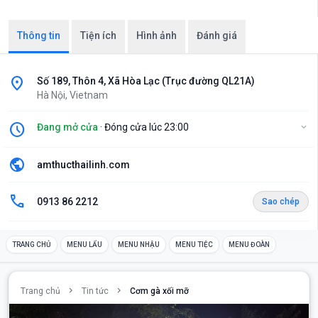
Thông tin
Tiện ích
Hình ảnh
Đánh giá
location_on
Số 189, Thôn 4, Xã Hòa Lạc (Trục đường QL21A)
Hà Nội, Vietnam
schedule
Đang mở cửa
· Đóng cửa lúc 23:00
expand_more
public
amthucthailinh.com
call
0913 86 2212
Sao chép
TRANG CHỦ
MENU LẨU
MENU NHẬU
MENU TIỆC
MENU ĐOÀN
chevron_right
chevron_right
Trang chủ
Tin tức
Cơm gà xối mỡ