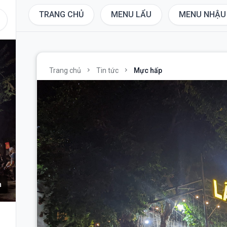
TRANG CHỦ
MENU LẨU
MENU NHẬU
chevron_right
chevron_right
Trang chủ
Tin tức
Mực hấp
h