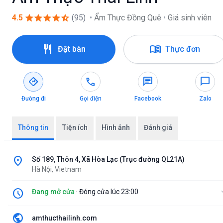
star
star
star
star
star_half
4.5
(95)
•
Ẩm Thực Đồng Quê
•
Giá sinh viên
restaurant
menu_book
Đặt bàn
Thực đơn
directions
call
chat
chat_bubble
Đường đi
Gọi điện
Facebook
Zalo
Thông tin
Tiện ích
Hình ảnh
Đánh giá
location_on
Số 189, Thôn 4, Xã Hòa Lạc (Trục đường QL21A)
Hà Nội, Vietnam
schedule
Đang mở cửa
· Đóng cửa lúc 23:00
expan
public
amthucthailinh.com