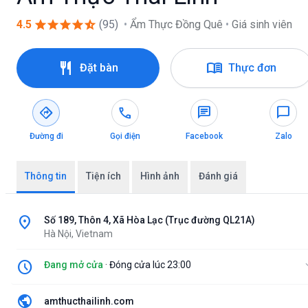
star
star
star
star
star_half
4.5
(95)
•
Ẩm Thực Đồng Quê
•
Giá sinh viên
restaurant
menu_book
Đặt bàn
Thực đơn
directions
call
chat
chat_bubble
Đường đi
Gọi điện
Facebook
Zalo
Thông tin
Tiện ích
Hình ảnh
Đánh giá
location_on
Số 189, Thôn 4, Xã Hòa Lạc (Trục đường QL21A)
Hà Nội, Vietnam
schedule
Đang mở cửa
· Đóng cửa lúc 23:00
expan
public
amthucthailinh.com