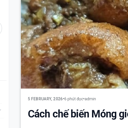
•
•
5 FEBRUARY, 2026
6 phút đọc
admin
d_more
Cách chế biến Móng gi