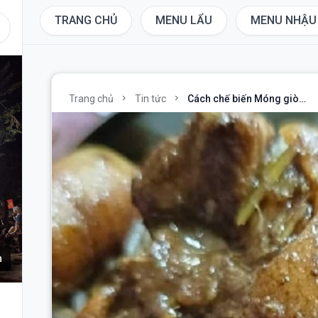
TRANG CHỦ
MENU LẨU
MENU NHẬU
chevron_right
chevron_right
Trang chủ
Tin tức
Cách chế biến Móng giò…
h