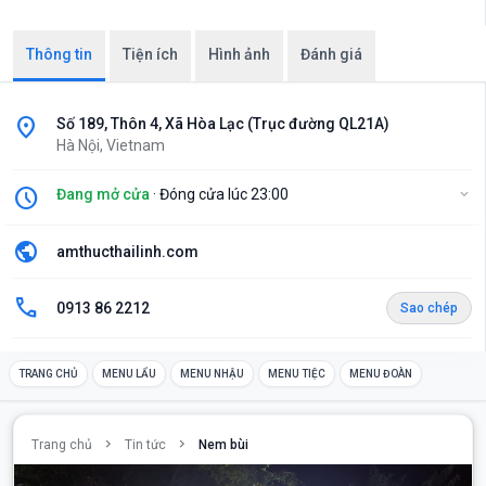
Thông tin
Tiện ích
Hình ảnh
Đánh giá
location_on
Số 189, Thôn 4, Xã Hòa Lạc (Trục đường QL21A)
Hà Nội, Vietnam
schedule
Đang mở cửa
· Đóng cửa lúc 23:00
expand_more
public
amthucthailinh.com
call
0913 86 2212
Sao chép
TRANG CHỦ
MENU LẨU
MENU NHẬU
MENU TIỆC
MENU ĐOÀN
chevron_right
chevron_right
Trang chủ
Tin tức
Nem bùi